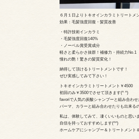
６月１日よりトキオインカラミトリートメ
効果：毛髪強度回復・髪質改善
・特許技術インカラミ
・毛髪強度回復140%
・ノーベル賞受賞成分
軽さと柔らかさ抜群！補修力・持続力No.1
憧れの艶！驚きの髪質変化！
納得して頂けるトリートメントです！
ぜひ実感してみて下さい！
トキオインカラミトリートメント￥4500
初回のみ￥3500でさせて頂きます(^ ^)
favoriで人気の炭酸シャンプーと組み合わ
パーマ、カラーと組み合わせたりも出来る
私は、体験してみて、凄くいいものと思い
自信を持っておすすめします(^^)
ホームケアにシャンプー＆トリートメント＆