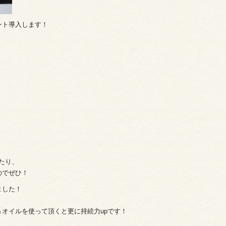
ント導入します！
せたり、
のでぜひ！
ました！
オイルを使って頂くと更に持続力upです！