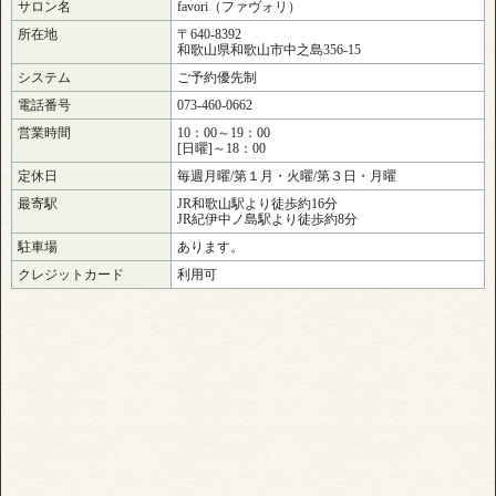
サロン名
favori（ファヴォリ）
所在地
〒640-8392
和歌山県和歌山市中之島356-15
システム
ご予約優先制
電話番号
073-460-0662
営業時間
10：00～19：00
[日曜]～18：00
定休日
毎週月曜/第１月・火曜/第３日・月曜
最寄駅
JR和歌山駅より徒歩約16分
JR紀伊中ノ島駅より徒歩約8分
駐車場
あります。
クレジットカード
利用可