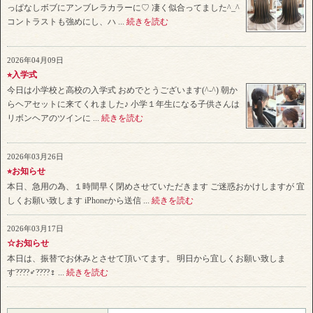
っぱなしボブにアンブレラカラーに♡ 凄く似合ってました^_^
コントラストも強めにし、ハ ...
続きを読む
2026年04月09日
⭐︎入学式
今日は小学校と高校の入学式 おめでとうございます(^-^) 朝か
らヘアセットに来てくれました♪ 小学１年生になる子供さんは
リボンヘアのツインに ...
続きを読む
2026年03月26日
⭐︎お知らせ
本日、急用の為、１時間早く閉めさせていただきます ご迷惑おかけしますが 宜
しくお願い致します iPhoneから送信 ...
続きを読む
2026年03月17日
☆お知らせ
本日は、振替でお休みとさせて頂いてます。 明日から宜しくお願い致しま
す????‍♂️????‍♀️ ...
続きを読む