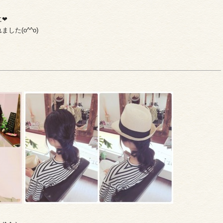
❤︎
た(o^^o)