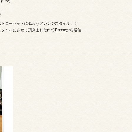
 ^o)
！
)
ストローハットに似合うアレンジスタイル！！
ルにさせて頂きました(^ ^)iPhoneから送信