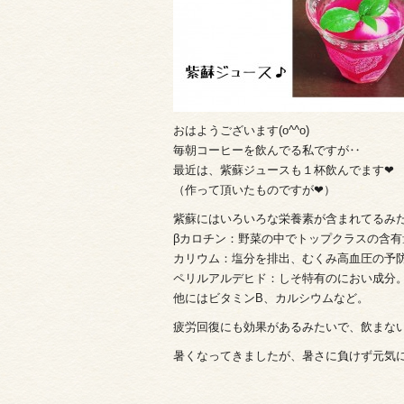
おはようございます(o^^o)
毎朝コーヒーを飲んでる私ですが‥
最近は、紫蘇ジュースも１杯飲んでます❤︎
（作って頂いたものですが❤︎）
紫蘇にはいろいろな栄養素が含まれてるみ
βカロチン：野菜の中でトップクラスの含有
カリウム：塩分を排出、むくみ高血圧の予
ペリルアルデヒド：しそ特有のにおい成分
他にはビタミンB、カルシウムなど。
疲労回復にも効果があるみたいで、飲まな
暑くなってきましたが、暑さに負けず元気に