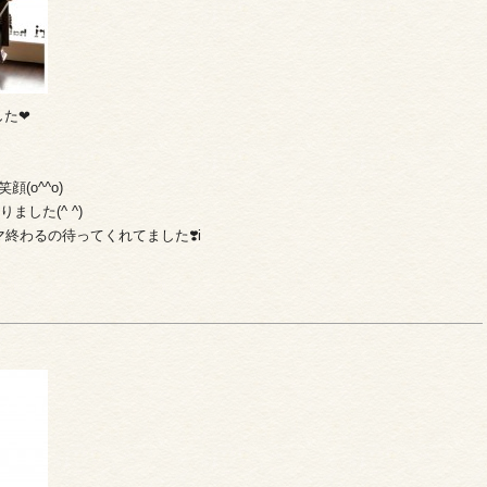
た❤︎
(o^^o)
した(^ ^)
終わるの待ってくれてました❣️i