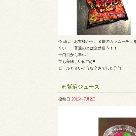
今日は、お客様から、８倍のカラムーチョを
辛い！！普通のとは全然違う！！
一口目から辛い！
でも美味しい(o^^o)❤︎
ビールと合いそうな辛さでした(^ ^)
☆紫蘇ジュース
投稿日
2016年7月2日