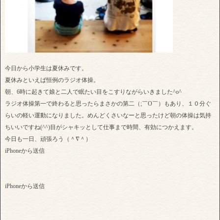
今日から小学生は夏休みです。
夏休みといえば恒例のラジオ体操。
朝、6時に起きて娘と二人で眠たい目をこすりながらいきました^o^
ラジオ体操第一で終わると思ったらまさかの第二（;￣O￣）もあり、１０分ぐ
らいの軽い運動になりました。めんどくさいなーと思ったけど朝の体操は気持
ちいいですね(^^)目がシャキッとして仕事まで時間、有効につかえます。
今日も一日、頑張ろう（＾∇＾）
iPhoneから送信
iPhoneから送信