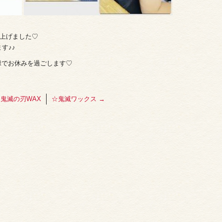
仕上げました♡
す♪♪
黄緑でお休みを過ごします♡
鬼滅の刃WAX
☆鬼滅ワックス
→