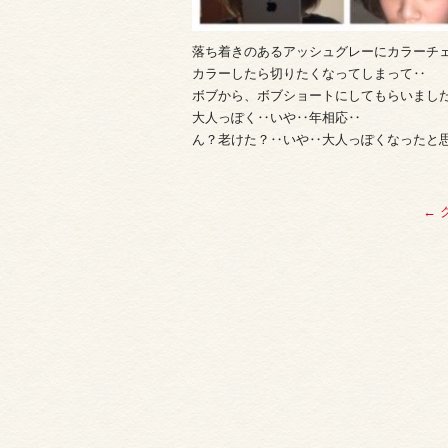
落ち着きのあるアッシュグレーにカラーチェンジ◡
カラーしたら切りたくなってしまって‥
ボブから、ボブショートにしてもらいました(´
大人っぽく‥いや‥年相応‥
ん？老けた？‥いや‥大人っぽくなったと思っとこ( ⁼
←