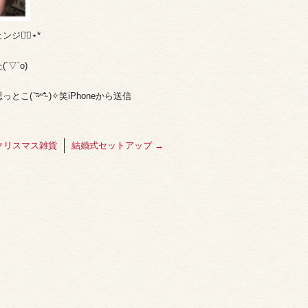
̈⃝︎⋆︎*
▽`o)
̴̀꒳⁼̴́ )✧笑iPhoneから送信
クリスマス雑貨
結婚式セットアップ
→